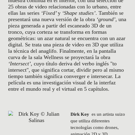
muestra continúa en el interior, con una selección de
25 obras de video relacionadas con lo urbano, entre
ellas las series
‘Fixed’
y
‘Shape studies’
. También se
presentará una nueva versión de la obra
‘ground’
, una
pieza generada a partir del escaneado 3D de un
tronco, cuya corteza se transforma en formas
geométricas: un azar natural se encuentra con un azar
digital. Se trata una pieza de video en 3D que utiliza
la técnica del anaglifo. Finalmente, en la pantalla
curva de la sala Wellness se proyectará la obra
‘Intersect’
, cuyo título deriva del verbo inglés "to
intersect", que significa cortar, dividir pero al mismo
tiempo también significa converger e intersecar. La
película es una investigación visual de la interfaz
entre el mundo real y el virtual en 5 capítulos.
Dirk Koy
es un artista suizo
que utiliza diferentes
tecnologías como drones,
animación 2D y 3D,